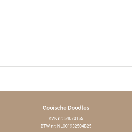
Gooische Doodles
KVK nr: 54070155
BTW nr: NL001932504B25